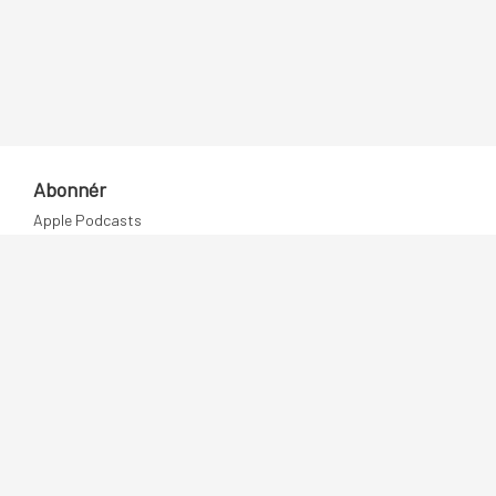
Abonnér
Apple Podcasts
Spotify
Soundcloud
RSS
Arkiv
Alle tidligere episoder
Podcasten udgives af Dansk IT
Lyngbyvej 14, st.th. 2100 København Ø
CVR: 83973315
Telefon:
3311 1560
Skriv til os